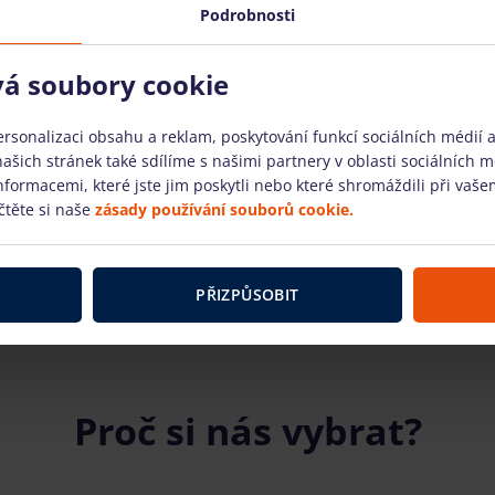
Podrobnosti
vá soubory cookie
sonalizaci obsahu a reklam, poskytování funkcí sociálních médií a
ká nůžková plošina
Elektrická nůžková ploš
šich stránek také sdílíme s našimi partnery v oblasti sociálních méd
1532 (6.60 m)
Genie GS2632 (9.96 m)
ormacemi, které jste jim poskytli nebo které shromáždili při vašem
čtěte si naše
zásady používání souborů cookie.
MÁM DOTAZ
MÁM DOTAZ
PŘIZPŮSOBIT
Proč si nás vybrat?