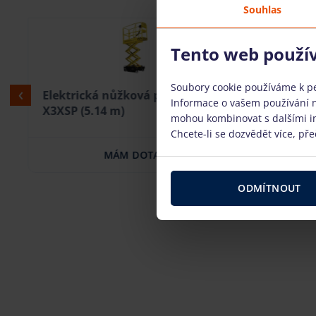
Souhlas
Tento web použí
Soubory cookie používáme k per
Elektrická nůžková plošina BOSS
Elektric
Informace o vašem používání na
X3XSP (5.14 m)
Genie GS
mohou kombinovat s dalšími inf
Chcete-li se dozvědět více, pře
MÁM DOTAZ
ODMÍTNOUT