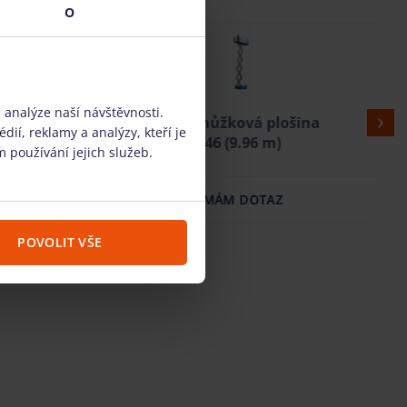
O
 analýze naší návštěvnosti.
ina
Elektrická nůžková plošina
ií, reklamy a analýzy, kteří je
Genie GS2646 (9.96 m)
 používání jejich služeb.
MÁM DOTAZ
POVOLIT VŠE