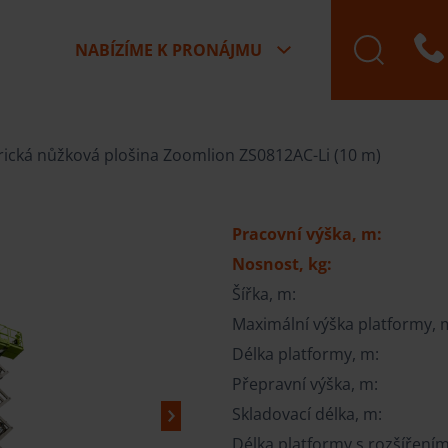
NABÍZÍME K PRONÁJMU
Rezervace, objedná
rická nůžková plošina Zoomlion ZS0812AC-Li (10 m)
Pracovní výška, m:
Nosnost, kg:
Šířka, m:
Maximální výška platformy, 
Délka platformy, m:
Přepravní výška, m:
Skladovací délka, m:
Délka platformy s rozšířením