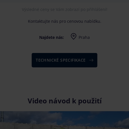
Výsledné ceny se Vám zobrazí po přihlášení!
Kontaktujte nás pro cenovou nabídku.
Najdete nás:
Praha
Po-Pá 7-16, dle dohody i mimo uvedenou dobu
TECHNICKÉ SPECIFIKACE
Video návod k použití