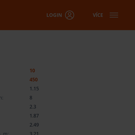
LOGIN
VÍCE
vky, dotazy:
10
450
1.15
m:
8
2.3
1.87
2.49
, m:
3.21