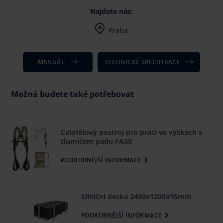
Najdete nás:
Praha
Po-Pá 7-16, dle dohody i mimo uvedenou dobu
MANUÁL
TECHNICKÉ SPECIFIKACE
Možná budete také potřebovat
Celotělový postroj pro práci ve výškách s
tlumičem pádu FA30
PODROBNĚJŠÍ INFORMACE
Silniční deska 2400x1200x15mm
PODROBNĚJŠÍ INFORMACE