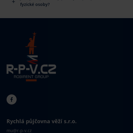
fyzické osoby?
Rychlá půjčovna věží s.r.o.
mu@r-p-v.cz