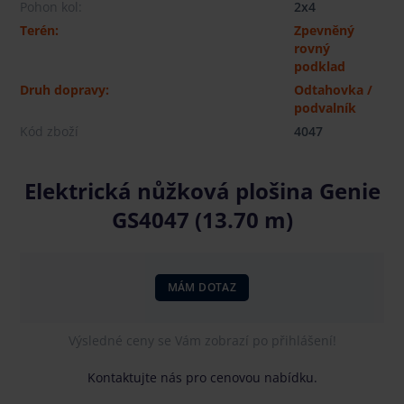
Pohon kol:
2x4
Terén:
Zpevněný
rovný
podklad
Druh dopravy:
Odtahovka /
podvalník
Kód zboží
4047
Elektrická nůžková plošina Genie
GS4047 (13.70 m)
MÁM DOTAZ
Výsledné ceny se Vám zobrazí po přihlášení!
Kontaktujte nás pro cenovou nabídku.