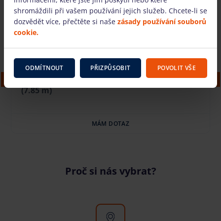
Také nabízíme
shromáždili při vašem používání jejich služeb. Chcete-li se
dozvědět více, přečtěte si naše
zásady používání souborů
cookie.
ODMÍTNOUT
PŘIZPŮSOBIT
POVOLIT VŠE
Elektrická nůžková plošina BOSS X3XSP (5.14
m)
MÁM DOTAZ
Proč si nás vybrat?