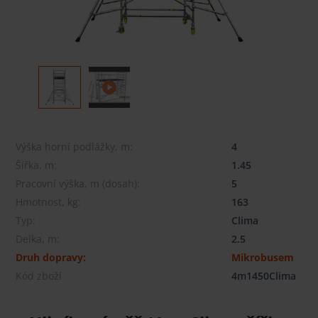
Výška horní podlážky, m:
4
Šířka, m:
1.45
Pracovní výška, m (dosah):
5
Hmotnost, kg:
163
Typ:
Clima
Delka, m:
2.5
Druh dopravy:
Mikrobusem
Kód zboží
4m1450Clima