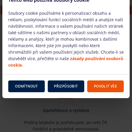
Hliníková věž (11m, Clima, šířka 1.45 m)
Soubory cookie používáme k personalizaci obsahu a
reklam, poskytování funkcí sociálních médií a analýze naší
návštěvnosti. Informace o vašem používání našich stránek
také sdílíme s našimi partnery v oblasti sociálních médií,
MÁM DOTAZ
reklamy a analýzy, kteří je mohou kombinovat s dalšími
informacemi, které jste jim poskytli nebo které
shromáždili při vašem používání jejich služeb. Chcete-li se
dozvědět více, přečtěte si naše
zásady používání souborů
Proč si nás vybrat?
cookie.
ODMÍTNOUT
PŘIZPŮSOBIT
POVOLIT VŠE
Spolehlivost a rychlost
Plošiny kdykoliv je potřebujete, po celé ČR.
Funkční a pravidelně servisované.