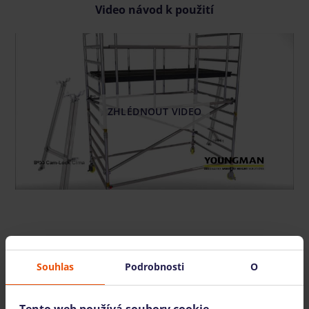
Video návod k použití
ZHLÉDNOUT VIDEO
Také nabízíme
Souhlas
Podrobnosti
O
Tento web používá soubory cookie