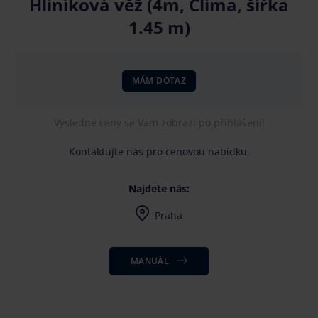
Hliníková věž (4m, Clima, šířka
1.45 m)
MÁM DOTAZ
Výsledné ceny se Vám zobrazí po přihlášení!
Kontaktujte nás pro cenovou nabídku.
Najdete nás:
Praha
Po-Pá 7-16, dle dohody i mimo uvedenou dobu
MANUÁL