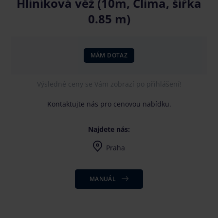
Hliníková věž (10m, Clima, šířka
0.85 m)
MÁM DOTAZ
Výsledné ceny se Vám zobrazí po přihlášení!
Kontaktujte nás pro cenovou nabídku.
Najdete nás:
Praha
Po-Pá 7-16, dle dohody i mimo uvedenou dobu
MANUÁL