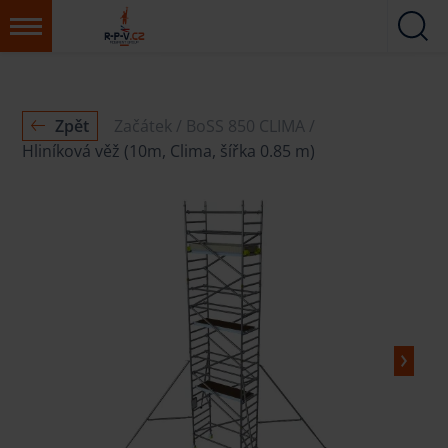
Zpět
Začátek
BoSS 850 CLIMA
Hliníková věž (10m, Clima, šířka 0.85 m)