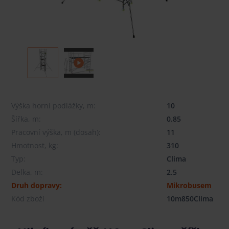
Výška horní podlážky, m:
10
Šířka, m:
0.85
Pracovní výška, m (dosah):
11
Hmotnost, kg:
310
Typ:
Clima
Delka, m:
2.5
Druh dopravy:
Mikrobusem
Kód zboží
10m850Clima