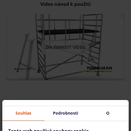
Video návod k použití
ZHLÉDNOUT VIDEO
Také nabízíme
Souhlas
Podrobnosti
O
Tento web používá soubory cookie