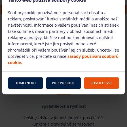
Hliníková věž (12m, Clima, šířka 0.85 m)
Soubory cookie používáme k personalizaci obsahu a
reklam, poskytování funkcí sociálních médií a analýze naší
návštěvnosti. Informace o vašem používání našich stránek
také sdílíme s našimi partnery v oblasti sociálních médií,
MÁM DOTAZ
reklamy a analýzy, kteří je mohou kombinovat s dalšími
informacemi, které jste jim poskytli nebo které
shromáždili při vašem používání jejich služeb. Chcete-li se
dozvědět více, přečtěte si naše
zásady používání souborů
Proč si nás vybrat?
cookie.
ODMÍTNOUT
PŘIZPŮSOBIT
POVOLIT VŠE
Spolehlivost a rychlost
Plošiny kdykoliv je potřebujete, po celé ČR.
Funkční a pravidelně servisované.