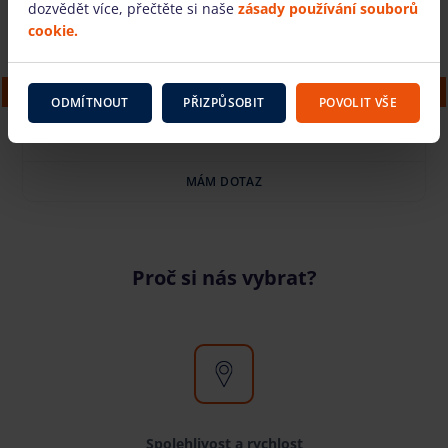
dozvědět více, přečtěte si naše
zásady používání souborů
cookie.
Elektrické kloubové Genie Z33/18 (12 m)
ODMÍTNOUT
PŘIZPŮSOBIT
POVOLIT VŠE
MÁM DOTAZ
Proč si nás vybrat?
Spolehlivost a rychlost