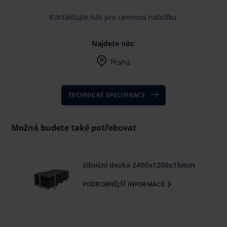
Kontaktujte nás pro cenovou nabídku.
Najdete nás:
Praha
Po-Pá 7-16, dle dohody i mimo uvedenou dobu
TECHNICKÉ SPECIFIKACE
Možná budete také potřebovat
Silniční deska 2400x1200x15mm
PODROBNĚJŠÍ INFORMACE