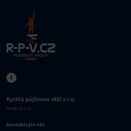
Rychlá půjčovna věží s.r.o.
mu@r-p-v.cz
Kontaktujte nás