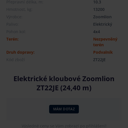
Přepravní délka, m:
10.3
Hmotnost, kg:
13200
Výrobce:
Zoomlion
Palivo:
Elektrický
Pohon kol:
4x4
Terén:
Nezpevněný
terén
Druh dopravy:
Podvalník
Kód zboží
ZT22JE
Elektrické kloubové Zoomlion
ZT22JE (24,40 m)
MÁM DOTAZ
Výsledné ceny se Vám zobrazí po přihlášení!