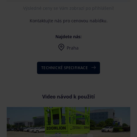
Výsledné ceny se Vám zobrazí po přihlášení!
Kontaktujte nás pro cenovou nabídku.
Najdete nás:
Praha
Po-Pá 7-16, dle dohody i mimo uvedenou dobu
TECHNICKÉ SPECIFIKACE
Video návod k použití