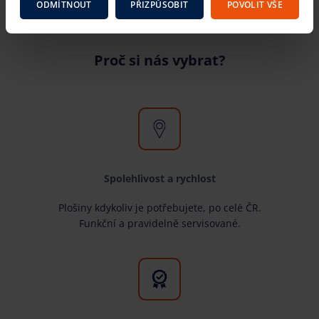
ODMÍTNOUT
PŘIZPŮSOBIT
POVOLIT VŠE
Proč si nás vybrat?
Spolehlivost a rychlost
Plošiny kdykoliv je potřebujete, po celé ČR.
Funkční a pravidelně servisované.