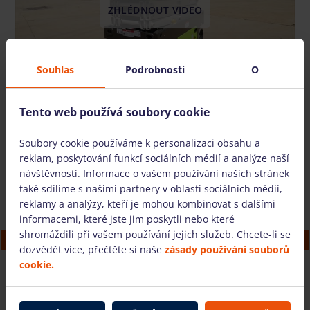
ZHLÉDNOUT VIDEO
Souhlas
Podrobnosti
O
Tento web používá soubory cookie
Také nabízíme
Soubory cookie používáme k personalizaci obsahu a
reklam, poskytování funkcí sociálních médií a analýze naší
návštěvnosti. Informace o vašem používání našich stránek
také sdílíme s našimi partnery v oblasti sociálních médií,
reklamy a analýzy, kteří je mohou kombinovat s dalšími
informacemi, které jste jim poskytli nebo které
shromáždili při vašem používání jejich služeb. Chcete-li se
Elektrická nůžková plošina BOSS X3XSP (5.14
dozvědět více, přečtěte si naše
zásady používání souborů
m)
cookie.
MÁM DOTAZ