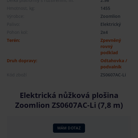
Délka platformy s rozšířením, m:
2.56
Hmotnost, kg:
1455
Výrobce:
Zoomlion
Palivo:
Elektrický
Pohon kol:
2x4
Terén:
Zpevněný
rovný
podklad
Druh dopravy:
Odtahovka /
podvalník
Kód zboží
ZS0607AC-Li
Elektrická nůžková plošina
Zoomlion ZS0607AC-Li (7,8 m)
MÁM DOTAZ