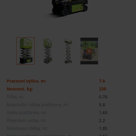
Pracovní výška, m:
7.8
Nosnost, kg:
230
Šířka, m:
0.76
Maximální výška platformy, m:
5.8
Délka platformy, m:
1.65
Přepravní výška, m:
2.2
Skladovací délka, m:
1.85