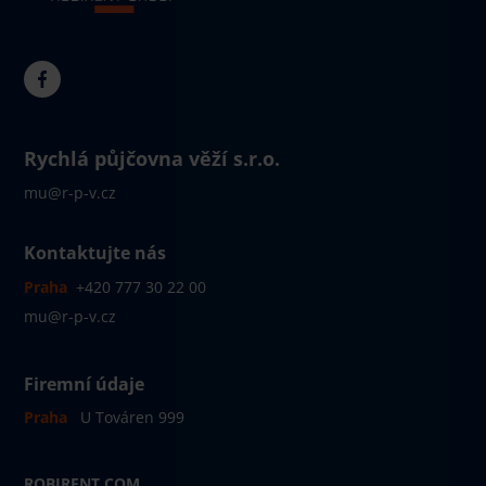
Rychlá půjčovna věží s.r.o.
mu@r-p-v.cz
Kontaktujte nás
Praha
+420 777 30 22 00
mu@r-p-v.cz
Firemní údaje
Praha
U Továren 999
ROBIRENT.COM